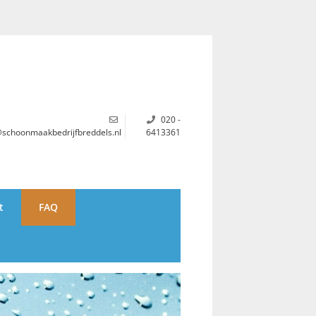
020 -
@schoonmaakbedrijfbreddels.nl
6413361
t
FAQ