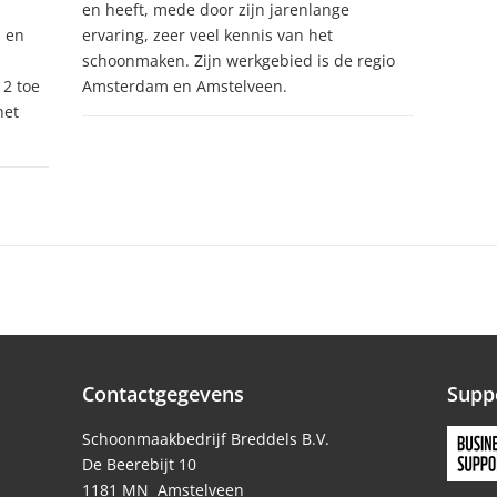
en heeft, mede door zijn jarenlange
m en
ervaring, zeer veel kennis van het
schoonmaken. Zijn werkgebied is de regio
12 toe
Amsterdam en Amstelveen.
het
Contactgegevens
Supp
Schoonmaakbedrijf Breddels B.V.
De Beerebijt 10
1181 MN Amstelveen