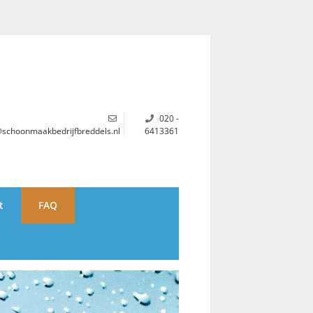
020 -
@schoonmaakbedrijfbreddels.nl
6413361
t
FAQ