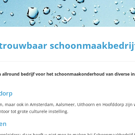
trouwbaar schoonmaakbedrijf
een allround bedrijf voor het schoonmaakonderhoud van diverse ins
ddorp
en, maar ook in Amsterdam, Aalsmeer, Uithoorn en Hoofddorp zijn w
oor tot grote culturele instelling.
ten
nleiders: daar heeft u niet mee te maken bij Schoonmaakbedrijf Br