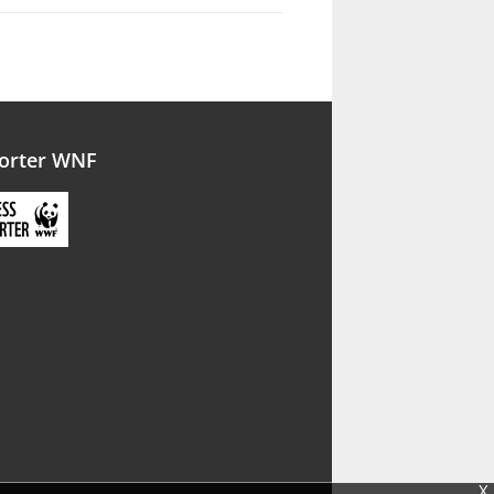
orter WNF
X